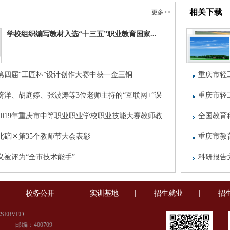
相关下载
更多>>
学校组织编写教材入选“十三五”职业教育国家...
第四届“工匠杯”设计创作大赛中获一金三铜
重庆市轻
蔚洋、胡庭婷、张波涛等3位老师主持的“互联网+”课
重庆市轻
2019年重庆市中等职业职业学校职业技能大赛教师教
报评审书
全国教育科
获奖8项
北碚区第35个教师节大会表彰
重庆市教
义被评为“全市技术能手”
科研报告
|
校务公开
|
实训基地
|
招生就业
|
招
ESERVED.
 邮编：400709