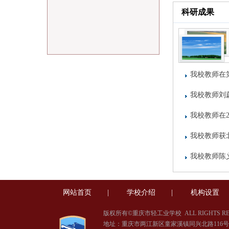
科研成果
我校教师在
我校教师刘
题立项
我校教师在
学能力比赛
我校教师获
我校教师陈
网站首页
|
学校介绍
|
机构设置
版权所有©重庆市轻工业学校
ALL RIGHTS R
地址：重庆市两江新区童家溪镇同兴北路116号